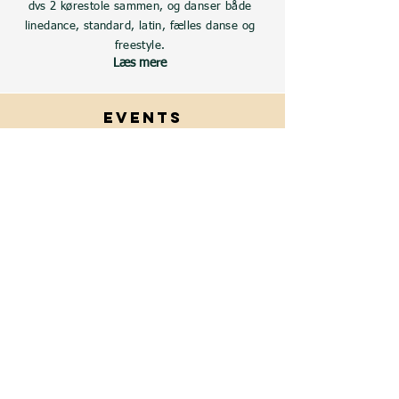
dvs 2 kørestole sammen, og danser både
linedance, standard, latin, fælles danse og
freestyle.
Læs mere
Events
Vi laver workshops, opvisninger, og
deltager i konkurrencer.
Vi har fx lavet opvisning til Dansens Dag
i Roskilde, og der er blevet deltaget i
konkurrencer i bl.a. Holland og Malta
Læs mere