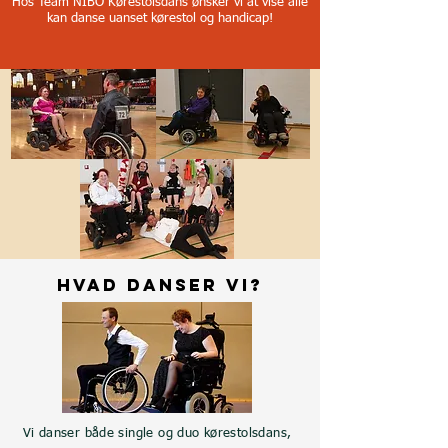
Hos Team NIBO Kørestolsdans ønsker vi at vise alle
kan danse uanset kørestol og handicap!
Hvad danser vi?
Vi danser både single og duo kørestolsdans,