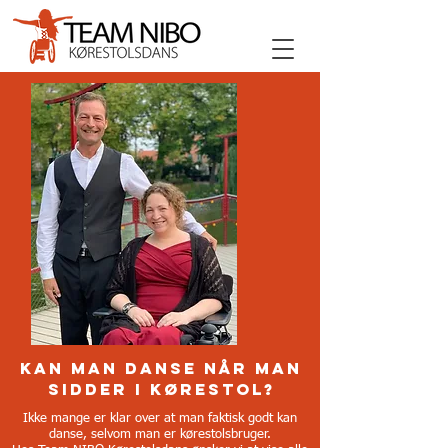
Kan man danse når man
sidder i kørestol?
Ikke mange er klar over at man faktisk godt kan
danse, selvom man er kørestolsbruger.