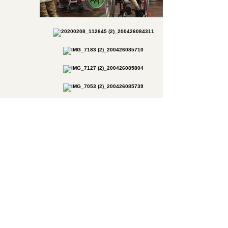
Team NIBO Kørestolsdans cvr nr
39826666
Tlf:
51885904
Mail:
teamnibo@gmail.com